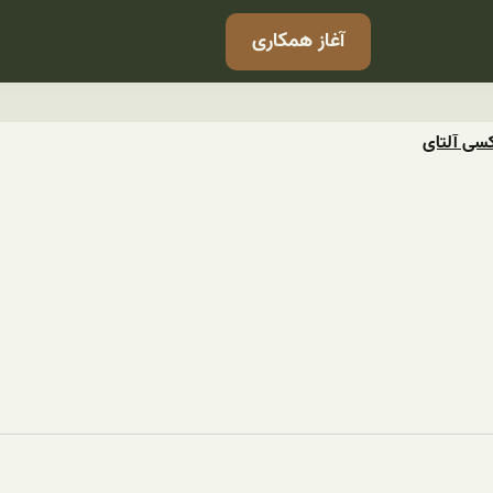
آغاز همکاری
کسی آلتای