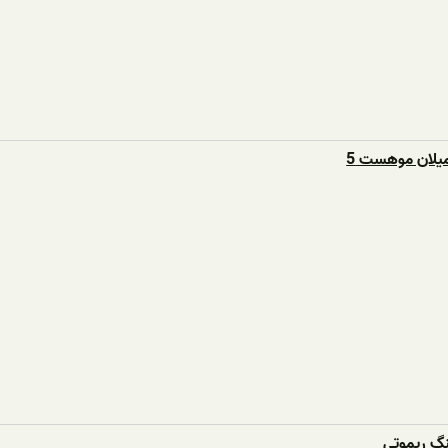
یلان موهست 5
نگ ریموتی