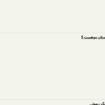
یلان موهست 5
نگ ریموتی