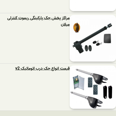
مراکز پخش جک پارکینگی ریموت کنترلی
میلان
قیمت انواع جک درب اتوماتیک v2