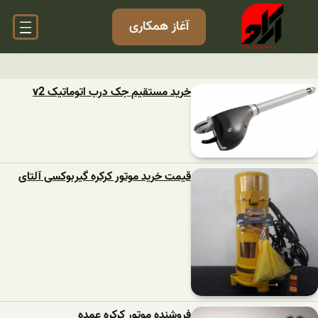
آغاز همکاری
خرید مستقیم جک درب اتوماتیک v2
قیمت خرید موتور کرکره گیربوکسی آلتای
فروشنده موتور کرکره عمده