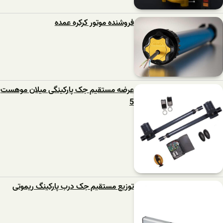
فروشنده موتور کرکره عمده
عرضه مستقیم جک پارکینگی میلان موهست
5
توزیع مستقیم جک درب پارکینگ ریموتی