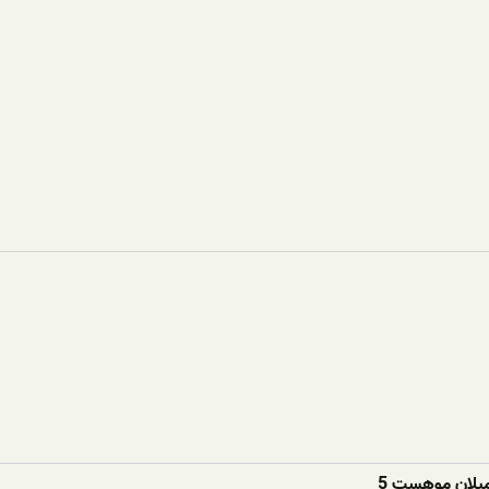
یلان موهست 5