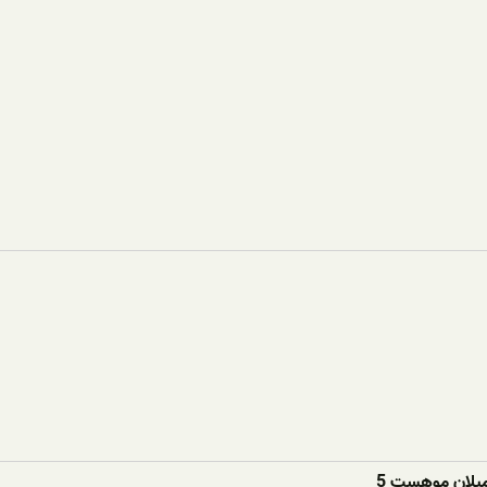
یلان موهست 5