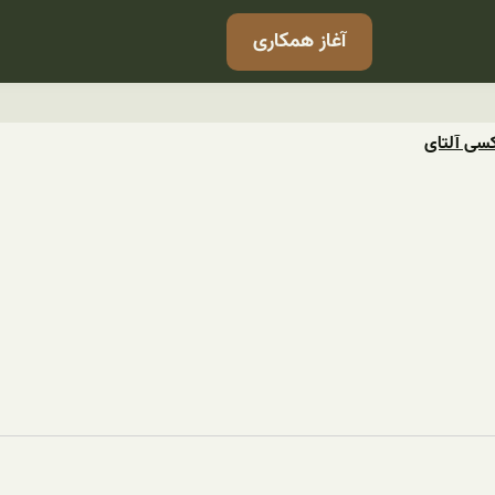
آغاز همکاری
کسی آلتای