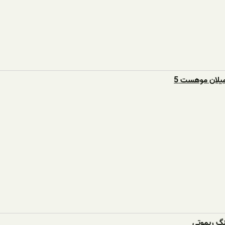
یلان موهست 5
نگ ریموتی