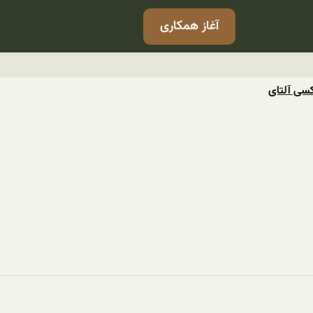
آغاز همکاری
کسی آلتای