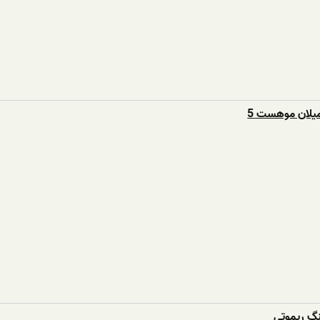
یلان موهست 5
نگ ریموتی