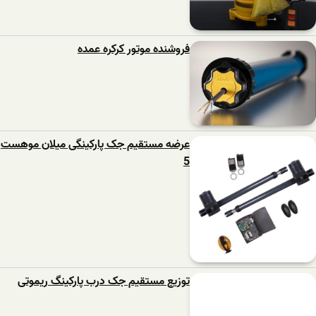
فروشنده موتور کرکره عمده
عرضه مستقیم جک پارکینگی میلان موهست
5
توزیع مستقیم جک درب پارکینگ ریموتی