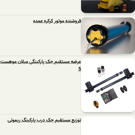
فروشنده موتور کرکره عمده
عرضه مستقیم جک پارکینگی میلان موهست
5
توزیع مستقیم جک درب پارکینگ ریموتی