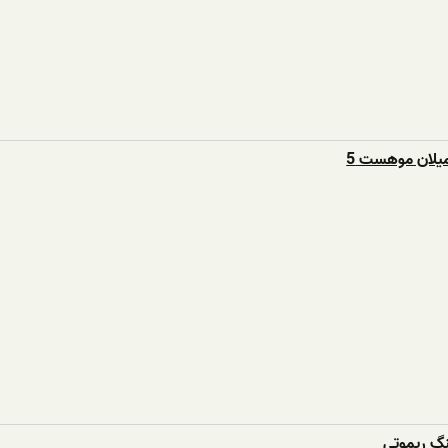
یلان موهست 5
نگ ریموتی