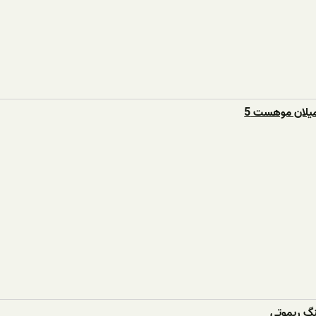
یلان موهست 5
نگ ریموتی