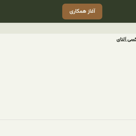
آغاز همکاری
کسی آلتای