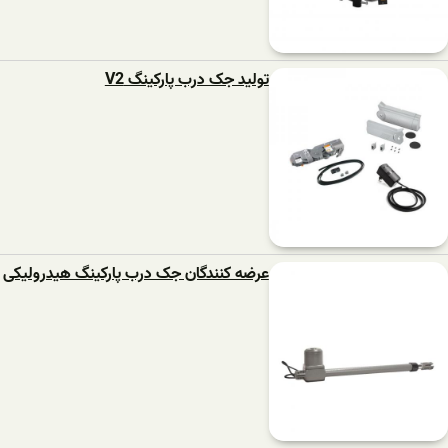
تولید جک درب پارکینگ V2
عرضه کنندگان جک درب پارکینگ هیدرولیکی