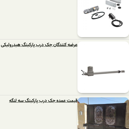
عرضه کنندگان جک درب پارکینگ هیدرولیکی
قیمت عمده جک درب پارکینگ سه لنگه