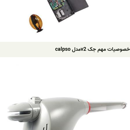
خصوصیات مهم جک v2مدل calpso