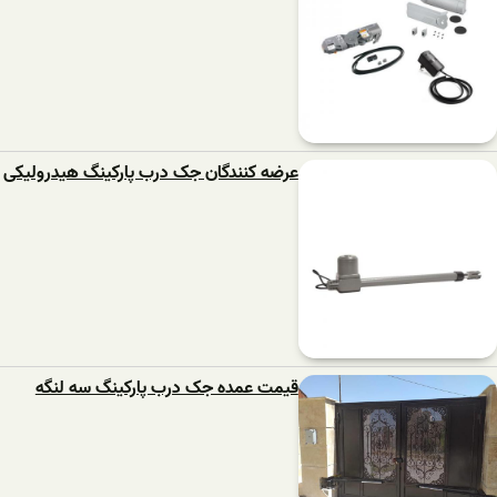
عرضه کنندگان جک درب پارکینگ هیدرولیکی
قیمت عمده جک درب پارکینگ سه لنگه