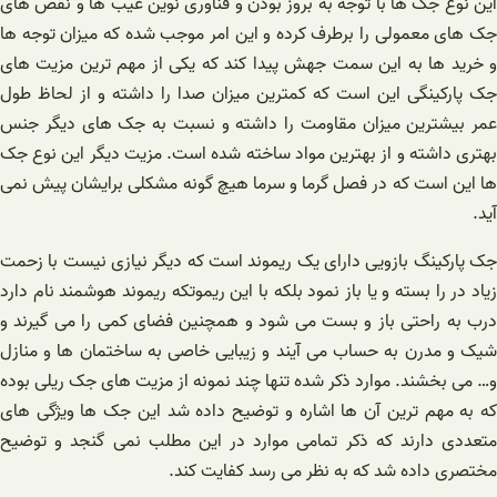
این نوع جک ها با توجه به بروز بودن و فناوری نوین عیب ها و نقص های
جک های معمولی را برطرف کرده و این امر موجب شده که میزان توجه ها
و خرید ها به این سمت جهش پیدا کند که یکی از مهم ترین مزیت های
جک پارکینگی این است که کمترین میزان صدا را داشته و از لحاظ طول
عمر بیشترین میزان مقاومت را داشته و نسبت به جک های دیگر جنس
بهتری داشته و از بهترین مواد ساخته شده است. مزیت دیگر این نوع جک
ها این است که در فصل گرما و سرما هیچ گونه مشکلی برایشان پیش نمی
آید.
جک پارکینگ بازویی دارای یک ریموند است که دیگر نیازی نیست با زحمت
زیاد در را بسته و یا باز نمود بلکه با این ریموتکه ریموند هوشمند نام دارد
درب به راحتی باز و بست می شود و همچنین فضای کمی را می گیرند و
شیک و مدرن به حساب می آیند و زیبایی خاصی به ساختمان ها و منازل
و… می بخشند. موارد ذکر شده تنها چند نمونه از مزیت های جک ریلی بوده
که به مهم ترین آن ها اشاره و توضیح داده شد این جک ها ویژگی های
متعددی دارند که ذکر تمامی موارد در این مطلب نمی گنجد و توضیح
مختصری داده شد که به نظر می رسد کفایت کند.