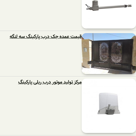
قیمت عمده جک درب پارکینگ سه لنگه
مرکز تولید موتور درب ریلی پارکینگ