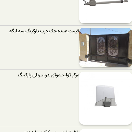
قیمت عمده جک درب پارکینگ سه لنگه
مرکز تولید موتور درب ریلی پارکینگ