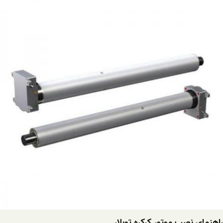
راهنمای نصب موتور کرکره توبلار