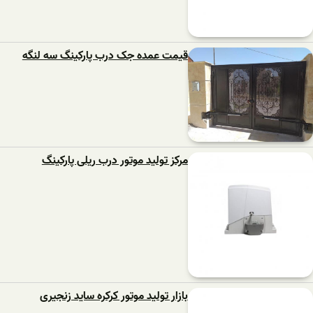
قیمت عمده جک درب پارکینگ سه لنگه
مرکز تولید موتور درب ریلی پارکینگ
بازار تولید موتور کرکره ساید زنجیری