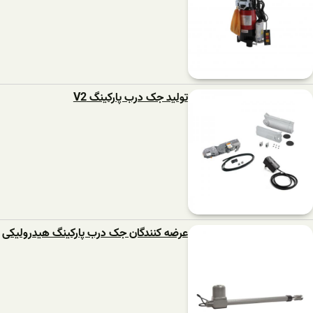
تولید جک درب پارکینگ V2
عرضه کنندگان جک درب پارکینگ هیدرولیکی