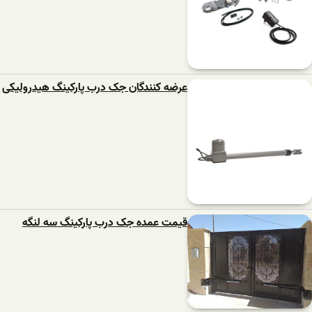
عرضه کنندگان جک درب پارکینگ هیدرولیکی
قیمت عمده جک درب پارکینگ سه لنگه