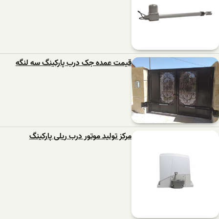
قیمت عمده جک درب پارکینگ سه لنگه
مرکز تولید موتور درب ریلی پارکینگ