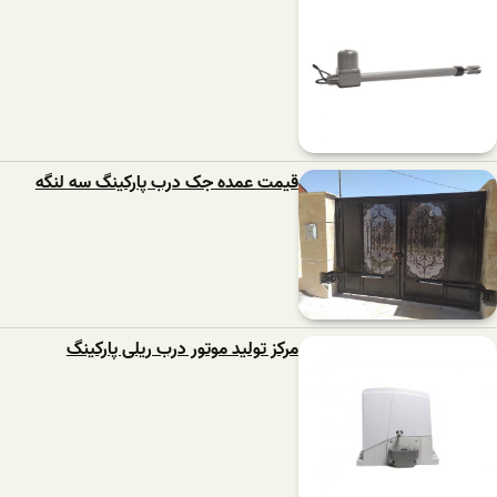
قیمت عمده جک درب پارکینگ سه لنگه
مرکز تولید موتور درب ریلی پارکینگ