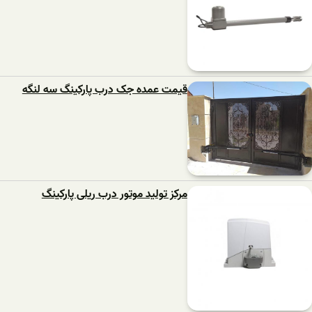
قیمت عمده جک درب پارکینگ سه لنگه
مرکز تولید موتور درب ریلی پارکینگ